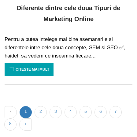
Diferente dintre cele doua Tipuri de
Marketing Online
Pentru a putea intelege mai bine asemanarile si
diferentele intre cele doua concepte, SEM si SEO ✅,
haideti sa vedem ce inseamna fiecare...
CITESTE MAI MULT
‹
1
2
3
4
5
6
7
8
›