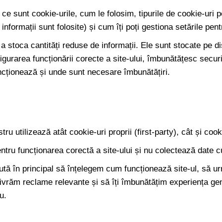
e sunt cookie-urile, cum le folosim, tipurile de cookie-uri pe
nformații sunt folosite) și cum îți poți gestiona setările pent
u a stoca cantități reduse de informații. Ele sunt stocate pe 
igurarea funcționării corecte a site-ului, îmbunătățesc securi
ncționează și unde sunt necesare îmbunătățiri.
stru utilizează atât cookie-uri proprii (first-party), cât și coo
entru funcționarea corectă a site-ului și nu colectează date c
 ajută în principal să înțelegem cum funcționează site-ul, să 
livrăm reclame relevante și să îți îmbunătățim experiența gen
u.