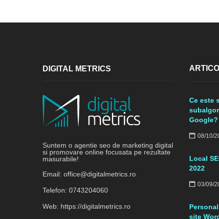
ARTICO
DIGITAL METRICS
Ce este 
subalgor
Google?
08/10/2
Suntem o agentie seo de marketing digital
si promovare online focusata pe rezultate
Local SE
masurabile!
2022
Email:
office@digitalmetrics.ro
03/09/2
Telefon:
0743204060
Web:
https://digitalmetrics.ro
Personali
site Wor