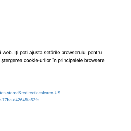
 web. Îți poți ajusta setările browserului pentru
 ștergerea cookie-urilor în principalele browsere
sites-stored&redirectlocale=en-US
8de-77ba-d42645fa52fc