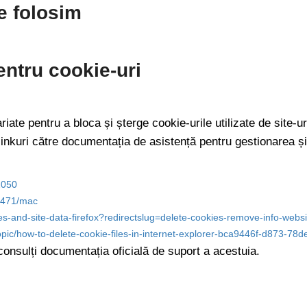
e folosim
entru cookie-uri
te pentru a bloca și șterge cookie-urile utilizate de site-uri
linkuri către documentația de asistență pentru gestionarea și
2050
11471/mac
ies-and-site-data-firefox?redirectslug=delete-cookies-remove-info-web
topic/how-to-delete-cookie-files-in-internet-explorer-bca9446f-d873-7
onsulți documentația oficială de suport a acestuia.