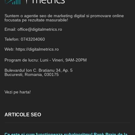
Suntem o agentie seo de marketing digital si promovare online
focusata pe rezultate masurabile!
Email:
office@digitalmetrics.ro
Telefon:
0743204060
Web:
https://digitalmetrics.ro
Program de lucru:
Luni - Vineri, 9AM-20PM
Bulevardul Ion C. Bratianu 34, Ap. 5
Bucuresti
,
Romania
,
030175
Vezi pe harta!
ARTICOLE SEO
Ce este si cum functioneaza subalgoritmul Rank Brain de la